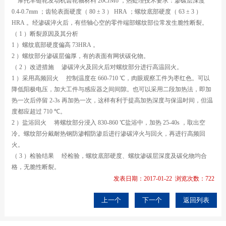
摩托车链轮发动机齿轮轴材料
20CrMo
，热处理技术要求：渗碳层深度
0.4-0.7mm
；齿轮表面硬度（
80
±
3
）
HRA
；螺纹底部硬度（
63
±
3
）
HRA
。经渗碳淬火后，有些轴心空的零件端部螺纹部位常发生脆性断裂。
（
1
）断裂原因及其分析
1
）螺纹底部硬度偏高
73HRA
。
2
）螺纹部分渗碳层偏厚，有的表面有网状碳化物。
（
2
）改进措施
渗碳淬火及回火后对螺纹部分进行高温回火。
1
）采用高频回火
控制温度在
660-710
℃，肉眼观察工件为枣红色。可以
降低阳极电压，加大工件与感应器之间间隙。也可以采用二段加热法，即加
热一次后停留
2-3s
再加热一次，这样有利于提高加热深度与保温时间，但温
度都应超过
710
℃。
2
）盐浴回火
将螺纹部分浸入
830-860
℃盐浴中，加热
25-40s
，取出空
冷。螺纹部分戴耐热钢防渗帽防渗后进行渗碳淬火与回火，再进行高频回
火。
（
3
）检验结果
经检验，螺纹底部硬度、螺纹渗碳层深度及碳化物均合
格，无脆性断裂。
发表日期：2017-01-22 浏览次数：722
上一个
下一个
返回列表