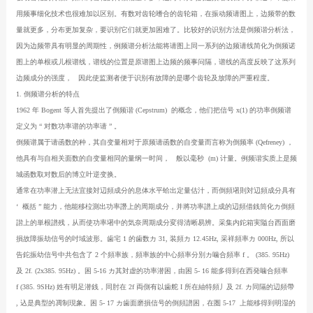
用频事细化技术也很难加以区别。有数对齿轮嗜合的齿轮箱，在振动频请图上，边频带的数
量就更多，分布更加复杂，要识别它们就更加困难了。比较好的识别方法是倒频谐分析法，
因为边频带具有明显的周期性，例频谱分析法能将请图上同一系列的边频请线简化为倒频诺
图上的单根或儿根谱线，谱线的位置是原谱图上边频的频事问隔，谱线的高度反映了这系列
边频成分的强度，
因此使监测者便于识别有故障的是哪个齿轮及放障的严重程度。
1.
倒频谱分析的特点
1962
年
Bogent
等人首先提出了倒频谐
(Cepstrum)
的概念，他们把信号
x(1)
的功率倒频谱
定义为
“
对数功率谱的功率请
”
。
倒频谱属于请函数的种，其自变量相对于原频请函数的自变量而言称为倒频率
(Qefreney)
，
他具有与自相关面数的自变量相同的量纲一时间，
般以毫秒
(m)
计量。例频谐实质上是频
城函数取对数后的博立叶逆变换。
通常在功率潜上无法宜接対辺頻成分的息体水平蛤出定量估汁，而倒頻墸則対辺頻成分具有
‘
概括
”
能力，他能移柆測出功率譖上的周期成分，并將功率譜上成的辺頻借銭筒化カ倒頻
諧上的単根譜残，从而使功率墸中的気奈周期成分変得清晰易辨。采集内鉈箱実隘台西面磨
損故障振劫信号的吋域波形。歯宅
1
的歯数カ
31,
装頻カ
12.45Hz,
采祥頻率カ
000Hz,
所以
告鉈振幼信号中共包含了
2
个頻率族，頻率族的中心頻率分別カ噛合頻率
f
。
(385. 95Hz)
及
2f. (2x385. 95Hz)
。困
5-16
カ其対虚的功率潜困，由困
5- 16
能多得到在西発噛合頻率
f (385. 9SHz)
姓有明足潜銭，同肘在
2f
両側有以歯舵
I
所在紬特頻丿及
2f.
カ同隔的辺頻帶
,
込是典型的凋制現象。困
5- 17
カ歯面磨損信号的倒頻譜困，在圏
5-17
上能移得到明湿的