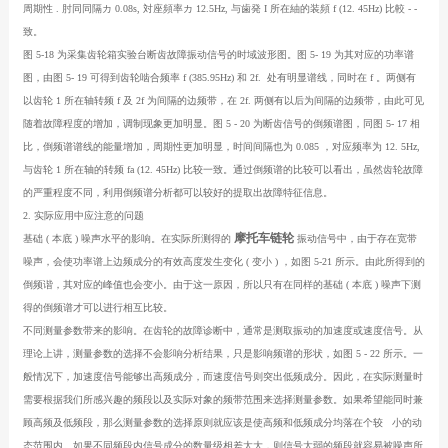
周期性
.
肘同同隔カ
0.08s,
対座頻率カ
12.5Hz,
与歯発
I
所在紬的装頻
f (12. 45Hz)
比較
- -
致。
图
5-18
为采集齿轮箱实验台断齿故障振动信号的时域波形图。图
5- 19
为其对应的功率谱
图，由图
5- 19
可得到齿轮啮合频率
f (385.95Hz)
和
2f.
处有明显谱线，同时在
f
。两侧有
以齿轮
1
所在轴转频
f
及
2f
为间隔的边频带，在
2f.
两侧有以后为间隔的边频带，由此可见
随着故障程度的增加，调制现象更加明显。图
5 - 20
为断齿信号的倒频谱图，同图
5- 17
相
比，倒频谱谱线的能量增加，周期性更加明显，时间间隔也为
0.085
，对应频率为
12. 5Hz,
与齿轮
1
所在轴的转频
fa (12. 45Hz)
比较一致。通过倒频谱的比较可以看出，虽然齿轮故障
的严重程度不同，利用倒频谱分析都可以较好的提取出故障特征信息。
2.
实际应用中应注意的问题
摩托车链轮
基础
(
本底
)
噪声水平的影响。在实际所测得的
振动信号中，由于存在宽带
噪声，会使功率谱上边频成分的有效高度发生变化
(
变小
)
，如图
5-21
所示。由此所得到的
倒频谐，其对应的峰值也会变小。由于这一原因，所以只有在同样的基础
(
本底
)
噪声下测
得的倒频谱才可以进行相互比较。
不同测量参数带来的影响。在齿轮的故障诊断中，通常是测取振动的加速度或速度信号。从
理论上讲，测量参数的选择不会影响分析结果，只是影响频谱的形状，如图
5 - 22
所示。一
般情况下，加速度信号能够出高频成分，而速度信号则突出低频成分。因此，在实际测量时
需要根据我们所感兴趣的频段以及实际对象的频带范围来选择测量参数。如果希望能同时兼
顾高频及低频段，那么测量参数的选择原则就应该是使高频和低频成分均落在个较
小的动
态范围内。如果不同频段内信号成分的数量级相差太大，则信号太弱的频段就容易被噪声所