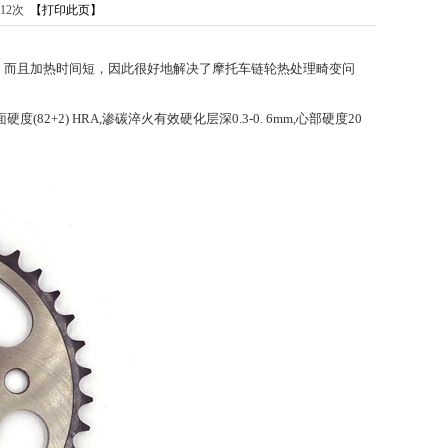
312次
【打印此页】
，而且加热时间短，因此很好地解决了
摩托车链轮
热处理畸变问
(82+2) HRA,渗碳淬火有效硬化层深0.3-0. 6mm,心部硬度20