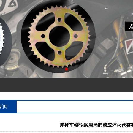
新闻
摩托车链轮采用局部感应淬火代替