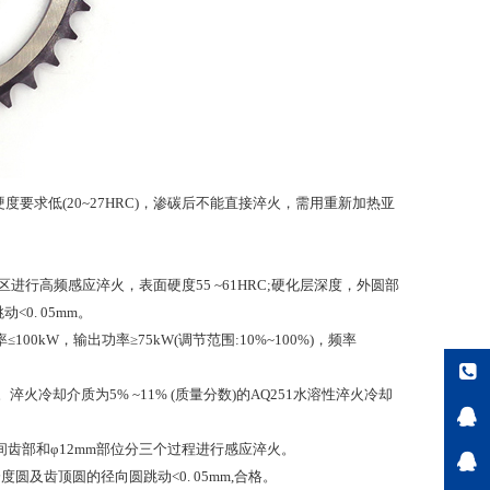
度要求低(20~27HRC)，渗碳后不能直接淬火，需用重新加热亚
化区进行高频感应淬火，表面硬度55 ~61HRC;硬化层深度，外圆部
动<0. 05mm。
0kW，输出功率≥75kW(调节范围:10%~100%)，频率
冷却介质为5% ~11% (质量分数)的AQ251水溶性淬火冷却
齿部和φ12mm部位分三个过程进行感应淬火。
圆及齿顶圆的径向圆跳动<0. 05mm,合格。