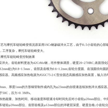
工艺与
摩托车链轮
畸变情况原采用1SCr钢渗碳淬火工艺，由于8↓5小齿轮的心部硬
，工序复杂，
摩托车链轮
畸变大。
与
摩托车链轮
畸变控制效果
应淬火。齿轮材料更改为42CrMo钢，坯件整体调质，硬度20~27HRC;表面强
φ12mm处)为0.8~1.5mm， 齿部及齿根为0.6~1.2mm;齿轮分度圆、齿顶圆径向圆跳
感应器。高频感应加热电源为JGGC75-2-C型全固态高频感应加热装置，输入功率≤10
mm、厚度1mm的方形铜管制作成内孔为φ23mm的自喷液连续加热淬火感应器。淬火
0C，压力>0. 3MPa。
加热能量、加热时间、移动速度和喷液冷却时间先后对小齿轮φ20mm部位、中间
车链轮
φ20mm部位、齿部齿根及φ12mm部位的淬硬层深度、硬度合格;小齿轮分度