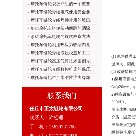
摩托车链轮裂纹产生的一个重要...
摩托车链轮介绍电气使用安全要...
摩托车链轮介绍焊接常用的坡口...
斜齿摩托车链轮传动间隙的消除
渗碳摩托车链轮的旋转校直方法
摩托车链轮利用热应力收缩内孔...
摩托车链轮介绍液压校直加工工...
(1) 原热处理
摩托车链轮高压气淬技术案例介...
温淬火。因此
摩托车链轮介绍数控机床的保压...
(2) 改进措施
摩托车链轮生产水溶性淬火冷却...
1)采用高频感
位(φ20mm、
联系我们
2)感应设备与
200kHz。
任丘市正太链轮有限公司
感应线圈用高9
介质，温度低于5
联系人：许经理
按预先设定的
手 机：15630731768
经检验小
摩托
电 话：0317-2803456