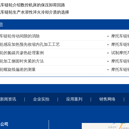
托车链轮介绍数控机床的保压卸荷回路
托车链轮生产水溶性淬火冷却介质的选择
息
车链轮传动间隙的消除
摩托车链
轮感应加热预先收缩内孔加工工艺
摩托车链
轮的氮碳共渗热处理案例
试制摩托
轮加工侧面时夹紧的方法
摩托车链
轮螺旋线偏差的测量
摩托车链
新闻资讯
|
企业实拍
|
应用案列
|
销售网络
|
限公司