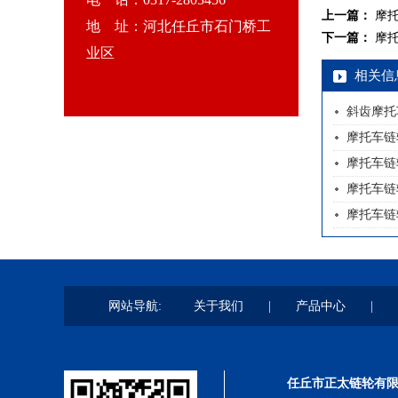
上一篇：
摩
地 址：河北任丘市石门桥工
下一篇：
摩
业区
相关信
斜齿摩托
摩托车链
摩托车链
摩托车链
摩托车链
网站导航:
关于我们
|
产品中心
|
任丘市正太链轮有