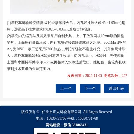
(1)
摩托车链轮
畸变情况 齿轮经渗碳淬火后，内孔尺寸胀大(0.45 ~1.05mm)超
标，远远高于技术要求的0.023~0.03mm,造成齿轮报废。
(2)填充内孔缩孔法及其效果采用自制夹具，上、下放置两块10mm厚的圆盘
垫片，上面用斜形铁压紧，内孔充填硅酸铝纤维或耐火水泥。30CrMnTi钢的
Ae, 为765C，该工艺采用750C加热，
摩托车链轮
不发生相变，其外侧尺寸胀
大，
摩托车链轮
冷却(水冷)时将发生收缩，使内孔缩小。水冷时，先使齿轮
上面和水面持平并冷却3-5min,再整体入水冷透后取出。经检验，齿轮内孔收
缩到技术要求的公差范围内。
发表日期：2025-11-05 浏览次数：257
上一个
下一个
返回列表
版权所有 ©
任丘市正太链轮有限公司
All Rights Reserved.
电话：
15630731768
手机：
15630731768
网站建设：微信 381868431