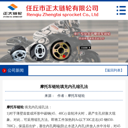
公司新闻
【返回列表】
摩托车链轮填充内孔缩孔法
来源： 作者：摩托车链轮
摩托车链轮
填充内孔缩孔法：
1)对于薄壁齿套或环形中碳钢(45、40Cr) 齿轮淬火时，易产生孔径胀大现
象。对此，可采用缩孔方法。即将工件加热到Ac以下30C左右(45 钢650-
700C)，保温后出炉，塞住内孔两端(防止水进入内孔)并放人水中冷却，对45