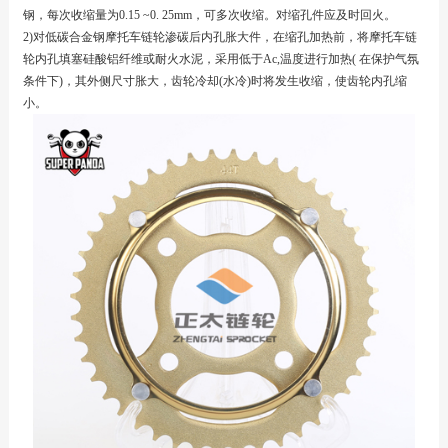
钢，每次收缩量为0.15 ~0. 25mm，可多次收缩。对缩孔件应及时回火。
2)对低碳合金钢
摩托车链轮
渗碳后内孔胀大件，在缩孔加热前，将
摩托车链
轮
内孔填塞硅酸铝纤维或耐火水泥，采用低于Ac,温度进行加热( 在保护气氛
条件下)，其外侧尺寸胀大，齿轮冷却(水冷)时将发生收缩，使齿轮内孔缩
小。