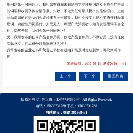
现问题第一时间纠正。我司如有遗漏未删除的功能性用词以及不符合广告法
的词语和收费字体全部作废、失效，不做为任何形式提出的赔偿理由。之前
商品遗漏的词语我们会逐步排查完善修改，我司不接受且绝不妥协任何极限
用词、功能性用词赔付。人无完人，希望广大消费者，如有发现用词不当之
处，提醒告知，我们会第一时间改正!
另，我司发布的任何产品名称用词，仅做产品名称用，不做它用，没有任何
实际意义，产品成份以商家表述为准！
我司发布的企业证书和荣誉证书如有过期未能及时更新删除，再此声明作
废。
发表日期：2011-01-19 浏览次数：471
上一个
下一个
返回列表
版权所有 ©
任丘市正太链轮有限公司
All Rights Reserved.
电话：
15630731768
手机：
15630731768
网站建设：微信 381868431