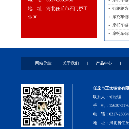
摩托车链
地 址：河北任丘市石门桥工
链轮轮齿
业区
摩托车链
摩托车链
摩托车链
网站导航:
关于我们
|
产品中心
|
任丘市正太链轮有
联系人：许经理
手 机：1563073176
电 话：0317-28034
地 址：
河北省任