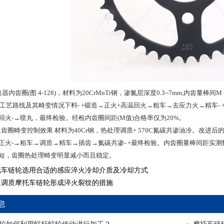
齿圈(图 4-128)，材料为20CrMnTi钢，渗氮层深度0.3~7mm,内齿量棒间M =229.6
工工艺路线及其畸变情况下料- +锻造→正火+高温回火→粗车→去应力火→精车-
回火-→喷丸，最终检验。经检内齿圈间距(M值)合格率仅为20%。
施及齿圈畸变控制效果 材料为40Cr钢，热处理调质+ 570C氮碳共渗油冷。改进后
正火-→粗车→调质→精车→插齿→氮碳共渗- +最终检验。内齿圈量棒间距实测数
短，齿圈热处理畸变明显减小而且稳定。
托车链轮选用合适的感应淬火冷却介质及冷却方式
止调质摩托车链轮形成淬火裂纹的措施
息