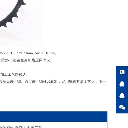
1 ~ 229.73mm, AM≤0.10mm。
 +插齿-→渗碳空冷加热压床淬火
的加工工艺路线为:
据见表4-36。通过表4-36可以看出，采用氨碳共渗工艺后，由于