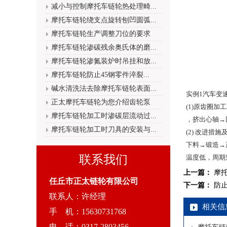
减小与控制摩托车链轮热处理畸...
摩托车链轮绕支点旋转刨凹圆弧...
摩托车链轮生产调整刀位的要求
摩托车链轮渗碳残余奥氏体的磨...
摩托车链轮渗氮装炉时吊挂和放...
摩托车链轮防止45钢零件淬裂...
碱水清洗法去除摩托车链轮表面...
实例1汽车变速器内
正太摩托车链轮为您介绍齿轮泵
(1)原齿圈加
摩托车链轮加工时渗碳层流动过...
，挤出心轴→
摩托车链轮加工时刀具的安装与...
(2) 改进措
下料→锻造→
联系我们
温度低，周期
上一篇：
摩
任丘市正太链轮有限公司
下一篇：
防
联系人：许经理
相关信
手 机：15630731768
电 话：0317-2803456