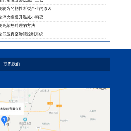
轮的塑性变形法生产工艺
轮轮齿的韧性断裂产生的原因
轮淬火缓慢升温减小畸变
轮高频热处理的方法
轮低压真空渗碳控制系统
联系我们