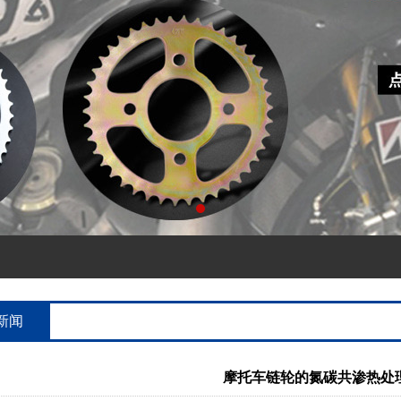
新闻
摩托车链轮的氮碳共渗热处