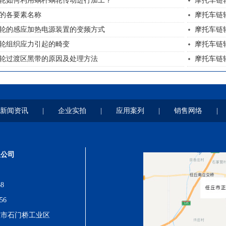
轮如何利用蜗杆蜗轮传动进行加工？
摩托车链
的各要素名称
摩托车链
轮的感应加热电源装置的变频方式
摩托车链
轮组织应力引起的畸变
摩托车链
轮过渡区黑带的原因及处理方法
摩托车链
新闻资讯
|
企业实拍
|
应用案列
|
销售网络
|
限公司
8
56
丘市石门桥工业区