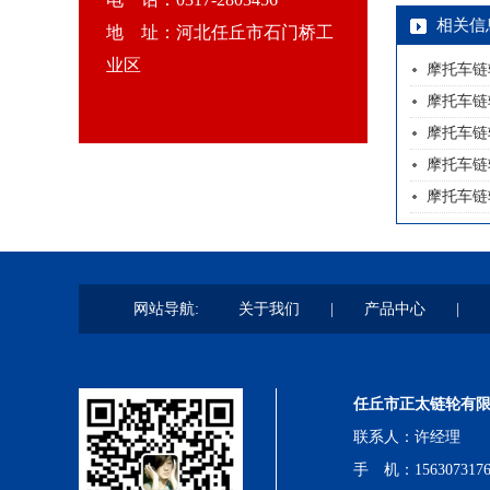
相关信
地 址：河北任丘市石门桥工
业区
摩托车链
摩托车链
摩托车链
摩托车链
摩托车链
网站导航:
关于我们
|
产品中心
|
任丘市正太链轮有
联系人：许经理
手 机：1563073176