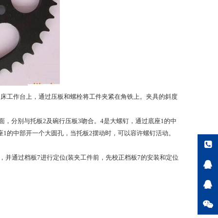
在创床工作台上，通过压板和螺栓将工件夹紧在角铁上。夹具的斜度
面，分别与托板2及碗行压板3吻合。4是大螺钉，通过底座1的中
底座1的中部开一个大圆孔，当托板2摆动时，可以容许螺钉活动。
，并通过档板7进行定位(装夹工件前，先校正档板7的安装和定位