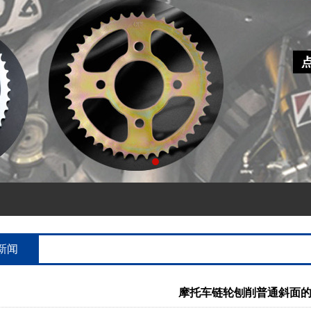
新闻
摩托车链轮刨削普通斜面