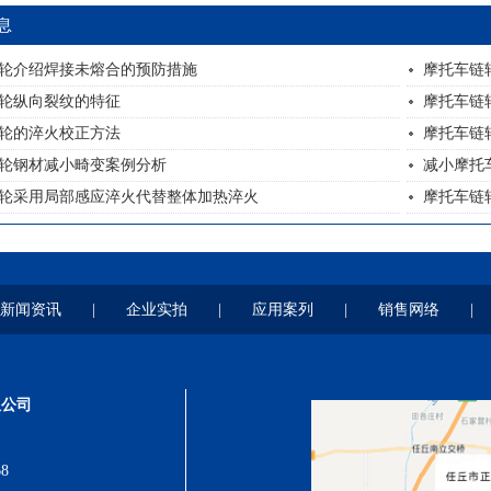
息
轮介绍焊接未熔合的预防措施
摩托车链
轮纵向裂纹的特征
摩托车链
轮的淬火校正方法
摩托车链
轮钢材减小畸变案例分析
减小摩托
轮采用局部感应淬火代替整体加热淬火
摩托车链
新闻资讯
|
企业实拍
|
应用案列
|
销售网络
|
限公司
8