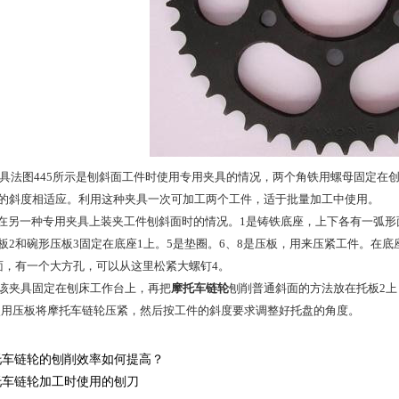
用夹具法图445所示是刨斜面工件时使用专用夹具的情况，两个角铁用螺母固定
的斜度相适应。利用这种夹具一次可加工两个工件，适于批量加工中使用。
示是在另一种专用夹具上装夹工件刨斜面时的情况。1是铸铁底座，上下各有一弧形
板2和碗形压板3固定在底座1上。5是垫圈。6、8是压板，用来压紧工件。在
面，有一个大方孔，可以从这里松紧大螺钉4。
该夹具固定在刨床工作台上，再把
摩托车链轮
刨削普通斜面的方法
放在托板2上
使用压板将摩托车链轮压紧，然后按工件的斜度要求调整好托盘的角度。
托车链轮的刨削效率如何提高？
托车链轮加工时使用的刨刀