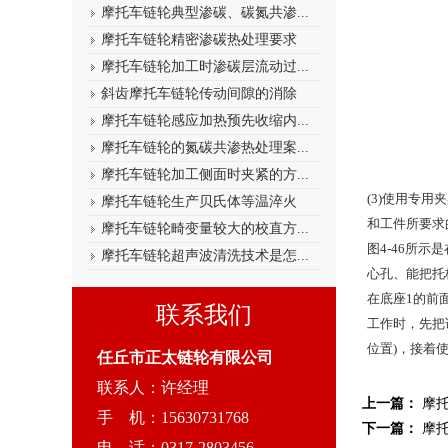
摩托车链轮典型渗碳、碳氮共渗...
摩托车链轮精密渗碳热处理要求
摩托车链轮加工时渗碳层流动过...
斜齿摩托车链轮传动间隙的消除
摩托车链轮感应加热预先收缩内...
摩托车链轮的氮碳共渗热处理案...
摩托车链轮加工侧面时夹紧的方...
(3)使用专
摩托车链轮生产贝氏体等温淬火
和工件所要求
摩托车链轮畸变量较大的校直方...
图4-46所
摩托车链轮超声波清洗技术是怎...
心孔、能把托
在底座1的前
联系我们
工作时，先把
位置)，接着
任丘市正太链轮有限公司
联系人：许经理
上一篇：
摩
手 机：15630731768
下一篇：
摩
电 话：0317-2803456