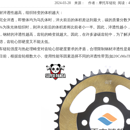
2024-03-28 来源： 作者：摩托车链轮 阅读：
材淬透性越高，组织转变的体积越大：
完全淬透，即整体均为马氏体时，淬火前后的体积差达到最大，碳的质量分数为1
0%为珠光体组织时，则淬火前后的体积差将比前者小一半。因此，淬透性越小，
，钢材的淬透性越高，齿轮的畸变就越大。因此，在许多渗碳齿轮中，为了解决畸
虑，齿轮心部硬度又不能太低。
车链轮强度与热处理畸变对齿轮心部硬度要求的矛盾，合理限制钢材淬透性是最
目前，根据齿轮模数大小、使用性能等因素选择不同的淬透性带宽(如20CrMnT