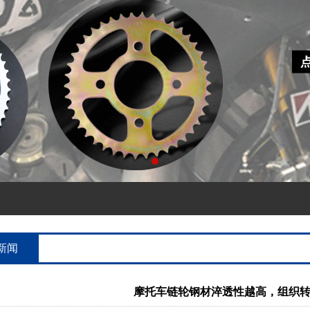
新闻
摩托车链轮钢材淬透性越高，组织