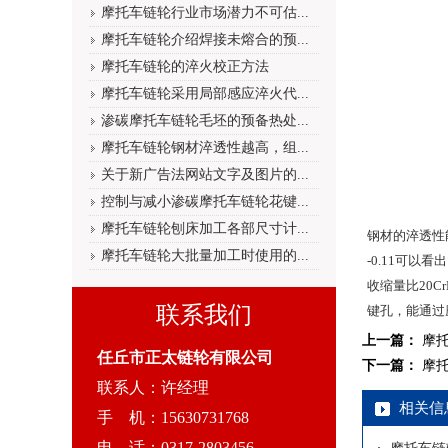
摩托车链轮行业市场潜力不可估...
摩托车链轮介绍焊接未熔合的预...
摩托车链轮的淬火校正方法
摩托车链轮采用局部感应淬火代...
渗碳摩托车链轮毛坯的预备热处...
摩托车链轮钢材淬透性越高，组...
关于新广告法网站文字及图片的...
控制与减小渗碳摩托车链轮花键...
摩托车链轮刨床加工各部尺寸计...
钢材的淬透性
摩托车链轮大批量加工时使用的...
-0.11可
收缩量比20
联系我们
键孔，能通过
上一篇：
摩
任丘市正太链轮有限公司
下一篇：
摩
联系人：许经理
相关信
手 机：15630731768
电 话：0317-2803456