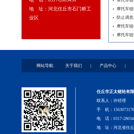
摩托车链
地 址：河北任丘市石门桥工
摩托车链
业区
防止调质
摩托车链
摩托车链
网站导航:
关于我们
|
产品中心
|
任丘市正太链轮有
联系人：许经理
手 机：1563073176
电 话：0317-28034
地 址：
河北省任