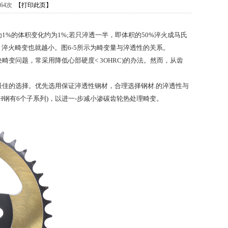
464次
【打印此页】
%的体积变化约为1%;若只淬透一半，即体积的50%淬火成马氏
淬火畸变也就越小。图6-5所示为畸变量与淬透性的关系。
变问题，常采用降低心部硬度< 3OHRC)的办法。然而，从齿
佳的选择。优先选用保证淬透性钢材，合理选择钢材.的淬透性与
H钢有6个子系列)，以进一-步减小渗碳齿轮热处理畸变。