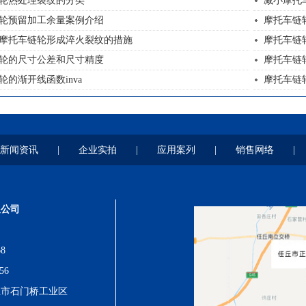
轮热处理裂纹的分类
减小摩托
轮预留加工余量案例介绍
摩托车链
摩托车链轮形成淬火裂纹的措施
摩托车链
轮的尺寸公差和尺寸精度
摩托车链
轮的渐开线函数inva
摩托车链
新闻资讯
|
企业实拍
|
应用案列
|
销售网络
|
限公司
8
56
丘市石门桥工业区