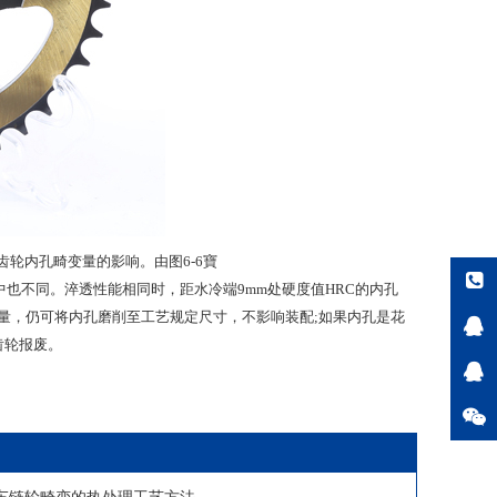
轮内孔畸变量的影响。由图6-6寶
中也不同。淬透性能相同时，距水冷端9mm处硬度值HRC的内孔
削量，仍可将内孔磨削至工艺规定尺寸，不影响装配;如果内孔是花
齿轮报废。