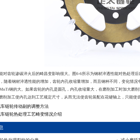
能对齿轮渗碳淬火后的畸昌变影响很大。图6-6所示为钢材淬透性能对热处理后齿
以看出，随着钢材淬透性能的增加，齿轮内孔收缩量增加，而且钢种不同，变化情况
CrMnTi钢的大。如果齿轮的内孔是圆孔，内孔收缩量大，在磨削加工时加大磨
磨削加工使内孔达到工艺规定尺寸，从而无法使齿轮装配在花键轴上，只能使
托车链轮传动副的调整方法
托车链轮热处理工艺畸变情况介绍
息